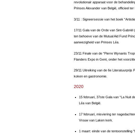
revolutionair apparaat voor de behandelin
Prinses Alexander van België, officieel te
3/11 : Signeersessie van het boek “Artist
17/11 Gala van de Orde van Sint-Gabriël (B
ten behoeve van de Mutual Aid Fund Prin
aanwezigheid van Prinses Léa.
23/11 Finale van de “Pierre Wynants Tro
Flanders Expo in Gent, onder het voorzit
29/11 Uitreiking van de 6e Literatuurprijs
koken en gastronomie.
2020
15 februari, 37ste Gala van “La Nuit 
Léa van België.
17 februari, misviering ter nagedachte
Vrouw van Laken kerk.
1 maart: einde van de tentoonstelling "