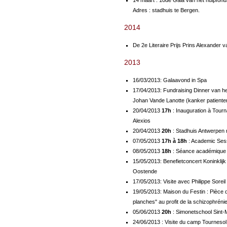
14 maart : 10de Gala van het hulpfond
Adres : stadhuis te Bergen.
2014
De 2e Literaire Prijs Prins Alexander v
2013
16/03/2013: Galaavond in Spa
17/04/2013: Fundraising Dinner van he
Johan Vande Lanotte (kanker patiente
20/04/2013
17h
: Inauguration à Tourn
Alexios
20/04/2013
20h
: Stadhuis Antwerpen 
07/05/2013
17h à 18h
: Academic Ses
08/05/2013
18h
: Séance académique e
15/05/2013: Benefietconcert Koninklij
Oostende
17/05/2013: Visite avec Philippe Soreil
19/05/2013: Maison du Festin : Pièce d
planches" au profit de la schizophréni
05/06/2013
20h
: Simonetschool Sint-
24/06/2013 : Visite du camp Tournesol