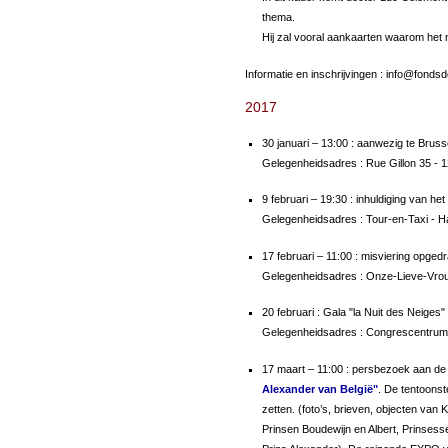
thema.
Hij zal vooral aankaarten waarom het 
Informatie en inschrijvingen : info
@
fondsd
2017
30 januari – 13:00 : aanwezig te Bruss
Gelegenheidsadres : Rue Gillon 35 - 
9 februari – 19:30 : inhuldiging van he
Gelegenheidsadres : Tour-en-Taxi - H
17 februari – 11:00 : misviering opged
Gelegenheidsadres : Onze-Lieve-Vro
20 februari : Gala "la Nuit des Neiges
Gelegenheidsadres : Congrescentrum 
17 maart – 11:00 : persbezoek aan d
Alexander van België"
. De tentoonste
zetten. (foto’s, brieven, objecten van K
Prinsen Boudewijn en Albert, Prinsess