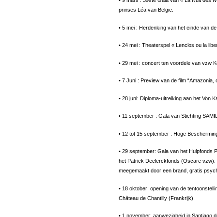
• 9 mars : 39ste Gala van « La Nuit des 
prinses Léa van België.
• 5 mei : Herdenking van het einde van de
• 24 mei : Theaterspel « Lenclos ou la li
• 29 mei : concert ten voordele van vzw K
• 7 Juni : Preview van de film “Amazonia, 
• 28 juni: Diploma-uitreiking aan het Von 
• 11 september : Gala van Stichting SAM
• 12 tot 15 september : Hoge Bescherming 
• 29 september: Gala van het Hulpfonds P
het Patrick Declerckfonds (Oscare vzw). 
meegemaakt door een brand, gratis psycho
• 18 oktober: opening van de tentoonstelli
Château de Chantilly (Frankrijk).
• 1 november: aanwezigheid in Santiago d