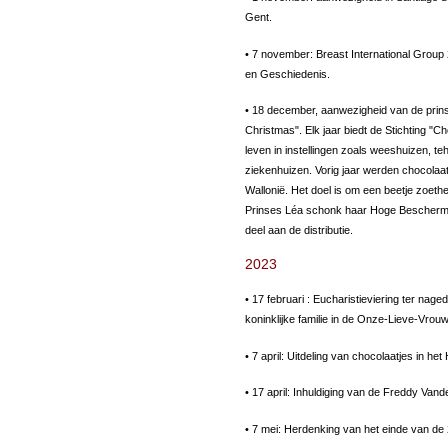
Gent.
• 7 november: Breast International Group 
en Geschiedenis.
• 18 december, aanwezigheid van de prinse
Christmas". Elk jaar biedt de Stichting "C
leven in instellingen zoals weeshuizen, t
ziekenhuizen. Vorig jaar werden chocolaatj
Wallonië. Het doel is om een beetje zoeth
Prinses Léa schonk haar Hoge Beschermin
deel aan de distributie.
2023
• 17 februari : Eucharistieviering ter na
koninklijke familie in de Onze-Lieve-Vro
• 7 april: Uitdeling van chocolaatjes in h
• 17 april: Inhuldiging van de Freddy Va
• 7 mei: Herdenking van het einde van de 