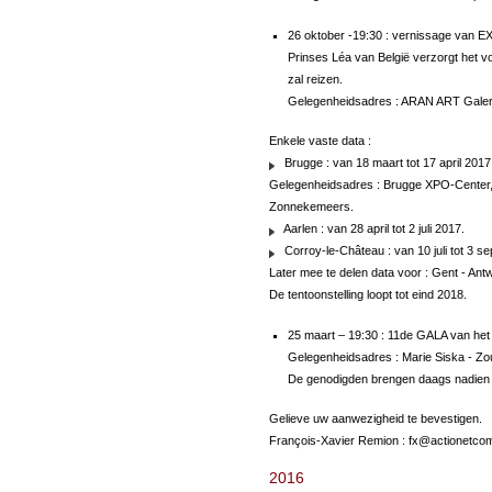
26 oktober -19:30 : vernissage van EX
Prinses Léa van België verzorgt het 
zal reizen.
Gelegenheidsadres : ARAN ART Galery 
Enkele vaste data :
Brugge : van 18 maart tot 17 april 2017 -
Gelegenheidsadres : Brugge XPO-Center, Si
Zonnekemeers.
Aarlen : van 28 april tot 2 juli 2017.
Corroy-le-Château : van 10 juli tot 3 s
Later mee te delen data voor : Gent - Ant
De tentoonstelling loopt tot eind 2018.
25 maart – 19:30 : 11de GALA van het 
Gelegenheidsadres : Marie Siska - Zo
De genodigden brengen daags nadien (
Gelieve uw aanwezigheid te bevestigen.
François-Xavier Remion : fx
@
actionetco
2016