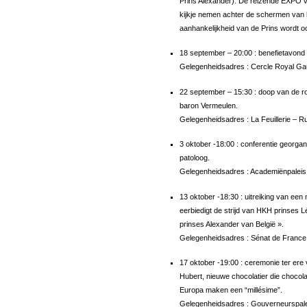
Prins Alexander). De reizende EXPO v
kijkje nemen achter de schermen van h
aanhankelijkheid van de Prins wordt oo
18 september – 20:00 : benefietavond
Gelegenheidsadres : Cercle Royal Gau
22 september – 15:30 : doop van de ro
baron Vermeulen.
Gelegenheidsadres : La Feuillerie – Rue
3 oktober -18:00 : conferentie georga
patoloog.
Gelegenheidsadres : Academiënpaleis 
13 oktober -18:30 : uitreiking van een m
eerbiedigt de strijd van HKH prinses L
prinses Alexander van België ».
Gelegenheidsadres : Sénat de France 
17 oktober -19:00 : ceremonie ter ere
Hubert, nieuwe chocolatier die chocola
Europa maken een “millésime”.
Gelegenheidsadres : Gouverneurspalei