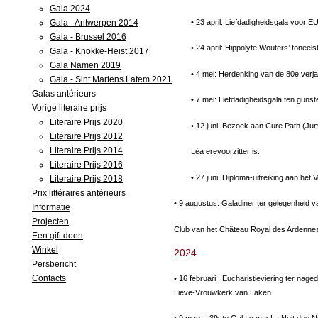
Gala 2024
• 23 april: Liefdadigheidsgala voor 
Gala - Antwerpen 2014
Gala - Brussel 2016
• 24 april: Hippolyte Wouters’ tonee
Gala - Knokke-Heist 2017
Gala Namen 2019
• 4 mei: Herdenking van de 80e verja
Gala - Sint Martens Latem 2021
Galas antérieurs
• 7 mei: Liefdadigheidsgala ten guns
Vorige literaire prijs
Literaire Prijs 2020
• 12 juni: Bezoek aan Cure Path (Ju
Literaire Prijs 2012
Literaire Prijs 2014
Léa erevoorzitter is.
Literaire Prijs 2016
• 27 juni: Diploma-uitreiking aan het
Literaire Prijs 2018
Prix littéraires antérieurs
• 9 augustus: Galadiner ter gelegenheid v
Informatie
Projecten
Club van het Château Royal des Ardenne
Een gift doen
Winkel
2024
Persbericht
Contacts
• 16 februari : Eucharistieviering ter nag
Lieve-Vrouwkerk van Laken.