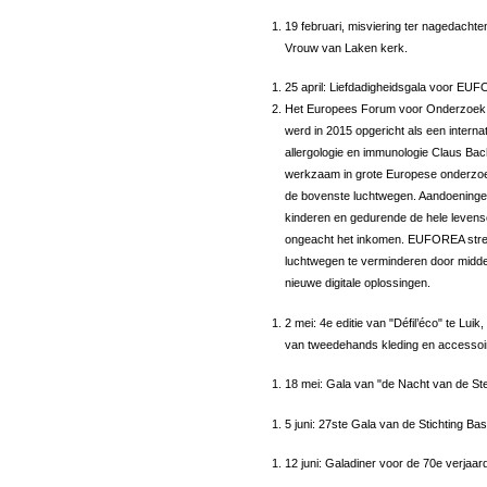
19 februari, misviering ter nagedachte
Vrouw van Laken kerk.
25 april: Liefdadigheidsgala voor EUF
Het Europees Forum voor Onderzoek 
werd in 2015 opgericht als een internat
allergologie en immunologie Claus Bac
werkzaam in grote Europese onderzoek
de bovenste luchtwegen. Aandoeningen
kinderen en gedurende de hele levens
ongeacht het inkomen. EUFOREA streef
luchtwegen te verminderen door middel
nieuwe digitale oplossingen.
2 mei: 4e editie van "Défil’éco" te Lui
van tweedehands kleding en accessoi
18 mei: Gala van "de Nacht van de Ster
5 juni: 27ste Gala van de Stichting Ba
12 juni: Galadiner voor de 70e verjaar