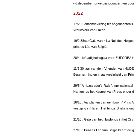
• 6 december: privé pianoconcert ten voo
2022
17/2 Eucharistieviering ter nagedachtenis
Vrouwkerk van Laken.
19/2 38ste Gala van « La Nuit des Neiges
prinses Léa van België.
20/4 Liefdadigheidsgala voor EUFOREA in
11/5 30 jaar van de « Vrienden van HUD
Bescherming en in aanwezigheid van Prin
29/5 “Ambassador’s Rally”, internationaa
Namen, op het Kasteel van Freyr, onder 
16/10 : Aanplanten van een boom “Prins A
vestiging in Haren. Het tehuis Shekina ont
21/10 : Gala van het Hulpfonds in het Cir
27/10 : Prinses Léa van België keert ter