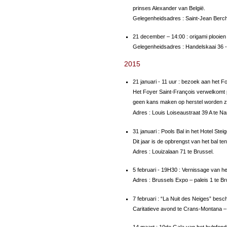
prinses Alexander van België.
Gelegenheidsadres : Saint-Jean Berch
21 december – 14:00 : origami plooien 
Gelegenheidsadres : Handelskaai 36 -
2015
21 januari - 11 uur : bezoek aan het 
Het Foyer Saint-François verwelkomt 
geen kans maken op herstel worden z
Adres : Louis Loiseaustraat 39 A te N
31 januari : Pools Bal in het Hotel Stei
Dit jaar is de opbrengst van het bal t
Adres : Louizalaan 71 te Brussel.
5 februari - 19H30 : Vernissage van h
Adres : Brussels Expo – paleis 1 te Br
7 februari : “La Nuit des Neiges” bes
Caritatieve avond te Crans-Montana –