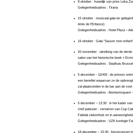
8 oktober : huwelijk van prins Leka Zo
Gelegenheidsadres : Tirana
15 oktober : musicaal gala ter gelege
Amis de l’Enfance).
Gelegenheidsadres : Hotel Plaza – Ad
16 oktober : Gala “Sauver mon enfant” 
20 november : uitreiking van de derde 
salon van het historische boek « Ecrire 
Gelegenheidsadres : Stadhuis Brussel
5 december - 11H00 : de prinses ontmoet
een benefiet waaarvan ze de opbrengt
zal plaatsvinden in de bar aan de voet
Gelegenheidsadres : Atomiumsquare -
5 december – 13:30 : in het kader van 
chef patissier - versieren van Cup Cak
Fabiola ziekenhuis en in aanwezigheid
Gelegenheidsadres : UZK koningin Fab
18 december – 15:30 : Kerstconcert m