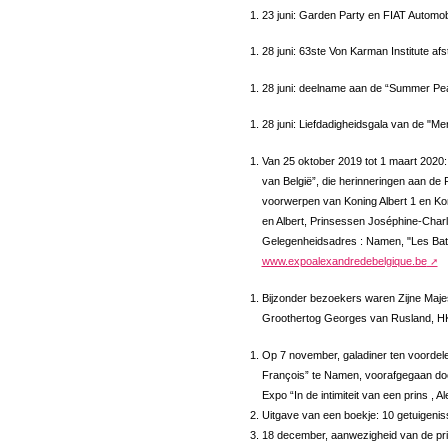
23 juni: Garden Party en FIAT Automob
28 juni: 63ste Von Karman Institute a
28 juni: deelname aan de “Summer Pea
28 juni: Liefdadigheidsgala van de "Me
Van 25 oktober 2019 tot 1 maart 2020: d
van België”, die herinneringen aan de Pr
voorwerpen van Koning Albert 1 en Koni
en Albert, Prinsessen Joséphine-Charlo
Gelegenheidsadres : Namen, "Les Batel
www.expoalexandredebelgique.be
Bijzonder bezoekers waren Zijne Majes
Groothertog Georges van Rusland, HK
Op 7 november, galadiner ten voordele
François” te Namen, voorafgegaan doo
Expo “In de intimiteit van een prins , A
Uitgave van een boekje: 10 getuigenis
18 december, aanwezigheid van de pri