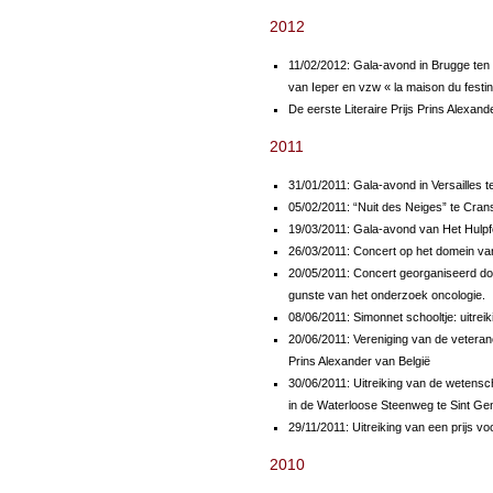
2012
11/02/2012: Gala-avond in Brugge ten
van Ieper en vzw « la maison du festi
De eerste Literaire Prijs Prins Alexand
2011
31/01/2011: Gala-avond in Versailles 
05/02/2011: “Nuit des Neiges” te Cra
19/03/2011: Gala-avond van Het Hulpf
26/03/2011: Concert op het domein van
20/05/2011: Concert georganiseerd do
gunste van het onderzoek oncologie.
08/06/2011: Simonnet schooltje: uitrei
20/06/2011: Vereniging van de veterane
Prins Alexander van België
30/06/2011: Uitreiking van de wetensch
in de Waterloose Steenweg te Sint G
29/11/2011: Uitreiking van een prijs vo
2010