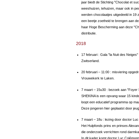
jaar biedt de Stichting "Chocolat et suc
weeshuizen, tehuizen, maar ook in ped
werden chocolaatjes uitgedeeld in 19 z
een ​​beetje zoetheid te brengen aan 
haar Hoge Bescherming aan deze "Choc
distributie.
2018
17 februari : Gala "la Nuit des Neige
Zwitserland.
20 februari – 11:00 : misviering opged
Vrouwekerk te Laken.
7 maart – 15u30 : bezoek aan "Foyer 
SHEKINA is een opvang waar 15 kindere
loopt een educatief programma op maa
Deze jongeren hier geplaatst door jeu
7 maart – 18u : lezing door doctor Lu
Het Hulpfonds prins en prinses Alexand
die onderzoek verrichten rond darmka
In dit kader komt doctor Luc Colémont