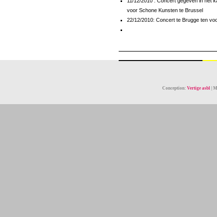
11/12/2010 : Concert gegeven in het 
voor Schone Kunsten te Brussel
22/12/2010: Concert te Brugge ten vo
Conception:
Vertige asbl
| M