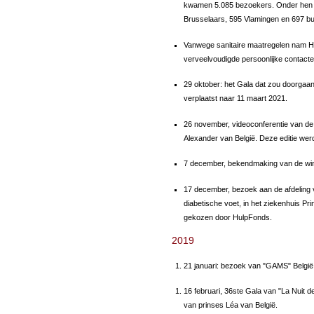
kwamen 5.085 bezoekers. Onder hen 
Brusselaars, 595 Vlamingen en 697 bu
Vanwege sanitaire maatregelen nam HKH
verveelvoudigde persoonlijke contacte
29 oktober: het Gala dat zou doorgaa
verplaatst naar 11 maart 2021.
26 november, videoconferentie van de F
Alexander van België. Deze editie wer
7 december, bekendmaking van de winna
17 december, bezoek aan de afdeling v
diabetische voet, in het ziekenhuis P
gekozen door HulpFonds.
2019
21 januari: bezoek van "GAMS" België
16 februari, 36ste Gala van "La Nuit 
van prinses Léa van België.