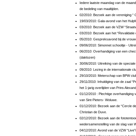
Iedere laatste maandag van de maand 
de bedeling van maaltijden.
02/2010: Bezoek aan de vereniging “ 
19/03/2010: Gala-avond van het Hulpf
03/2010: Bezoek aan de VZW “Straatv
03/2010: Bezoek aan het “Revalidatie c
05/2010: Gespreksavond bij de vrouwel
09/06/2010: Simonnet schooltje - Uitre
06/2010: Overhandiging van een check
(daklozen)
30/06/2010: Uitreiking van de special
09/2010: Lezing in de internationale c
29/10/2010: Meterschap van BPW club
29/11/2010: Inhuldiging van de zaal “P
het 1-jarig overlijden van Prins Alexand
01/12/2010 : Plechtige overhandiging
van Sint-Pieters- Woluwe.
01/12/2010: Bezoek aan de “Cercle de 
Christian de Duve.
02/12/2010: Bezoek aan de fototentoon
wedersamenstelling van de slag van W
04/12/2010: Avond van de VZW “Live”